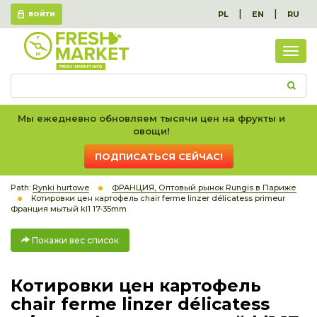
|
|
PL
EN
RU
ВОЙТИ
Пок
вес
спис
Мы ежедневно обновляем тысячи цен на фрукты и
овощи!
ПОДПИСАТЬСЯ СЕЙЧАС!
Path:
Rynki hurtowe
ФРАНЦИЯ, Оптовый рынок Rungis в Париже
Котировки цен картофель chair ferme linzer délicatess primeur
Франция мытый kl1 17-35mm
Покажи вес список
Котировки цен картофель
chair ferme linzer délicatess