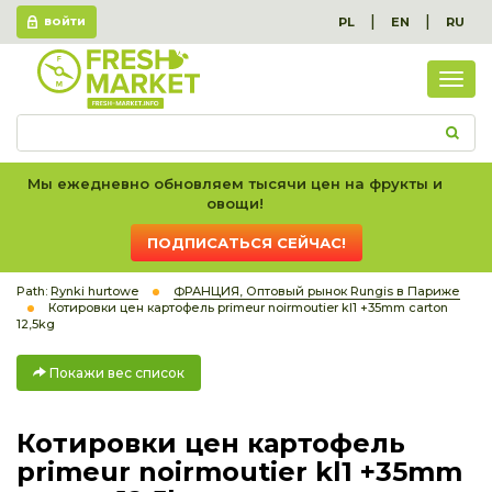
|
|
PL
EN
RU
ВОЙТИ
Пок
вес
спис
Мы ежедневно обновляем тысячи цен на фрукты и
овощи!
ПОДПИСАТЬСЯ СЕЙЧАС!
Path:
Rynki hurtowe
ФРАНЦИЯ, Оптовый рынок Rungis в Париже
Котировки цен картофель primeur noirmoutier kl1 +35mm carton
12,5kg
Покажи вес список
Котировки цен картофель
primeur noirmoutier kl1 +35mm