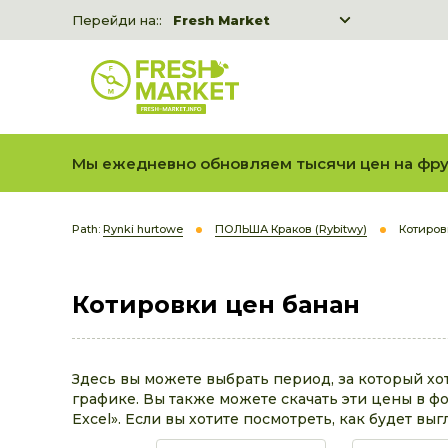
Перейди на::
Fresh Market
Freshka
Fresh Market event B2B
Мы ежедневно обновляем тысячи цен на фру
Path:
Rynki hurtowe
ПОЛЬША Краков (Rybitwy)
Котиров
Котировки цен банан
Здесь вы можете выбрать период, за который хо
графике. Вы также можете скачать эти цены в фо
Excel». Если вы хотите посмотреть, как будет выг