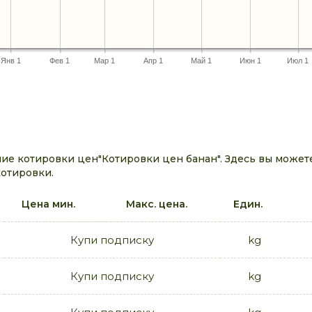
Янв 1
Фев 1
Мар 1
Апр 1
Май 1
Июн 1
Июл 1
ие котировки цен"Котировки цен банан". Здесь вы может
котировки.
Цена мин.
Макс. цена.
Един.
Купи подписку
kg
Купи подписку
kg