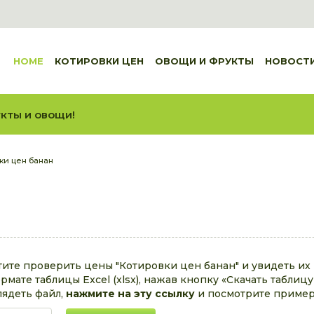
HOME
КОТИРОВКИ ЦЕН
ОВОЩИ И ФРУКТЫ
НОВОСТ
кты и овощи!
ки цен банан
тите проверить цены "Котировки цен банан" и увидеть их
рмате таблицы Excel (xlsx), нажав кнопку «Скачать таблиц
лядеть файл,
нажмите на эту ссылку
и посмотрите пример 