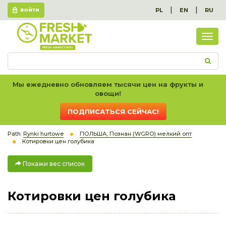
|
|
PL
EN
RU
ВОЙТИ
Пок
вес
спис
Мы ежедневно обновляем тысячи цен на фрукты и
овощи!
ПОДПИСАТЬСЯ СЕЙЧАС!
Path:
Rynki hurtowe
ПОЛЬША, Познан (WGRO) мелкий опт
Котировки цен голубика
Покажи вес список
Котировки цен голубика