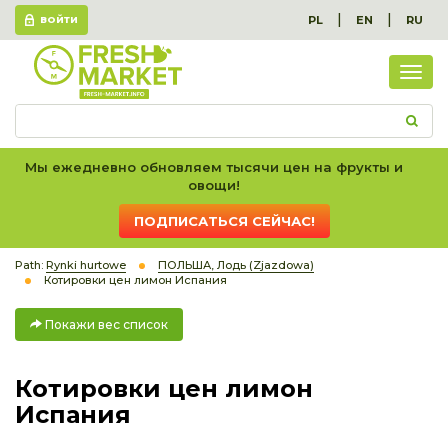
|
|
PL
EN
RU
ВОЙТИ
Пок
вес
спис
Мы ежедневно обновляем тысячи цен на фрукты и
овощи!
ПОДПИСАТЬСЯ СЕЙЧАС!
Path:
Rynki hurtowe
ПОЛЬША, Лодь (Zjazdowa)
Котировки цен лимон Испания
Покажи вес список
Котировки цен лимон
Испания