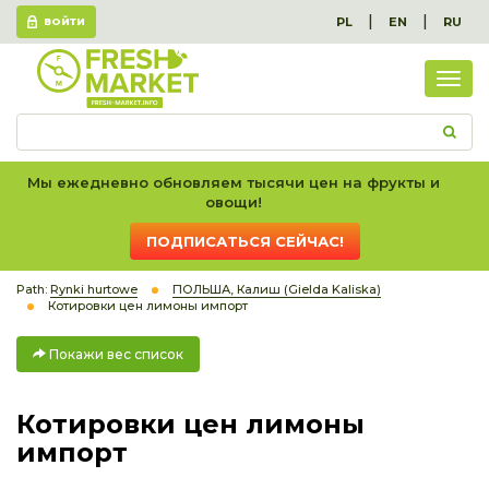
|
|
PL
EN
RU
ВОЙТИ
Пок
вес
спис
Мы ежедневно обновляем тысячи цен на фрукты и
овощи!
ПОДПИСАТЬСЯ СЕЙЧАС!
Path:
Rynki hurtowe
ПОЛЬША, Калиш (Gielda Kaliska)
Котировки цен лимоны импорт
Покажи вес список
Котировки цен лимоны
импорт