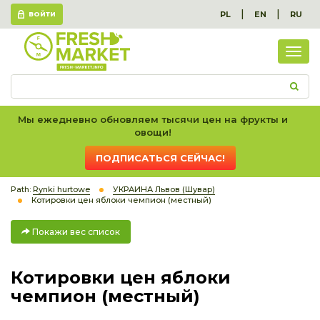
|
|
PL
EN
RU
ВОЙТИ
Пок
вес
спис
Мы ежедневно обновляем тысячи цен на фрукты и
овощи!
ПОДПИСАТЬСЯ СЕЙЧАС!
Path:
Rynki hurtowe
УКРАИНА Львов (Шувар)
Котировки цен яблоки чемпион (местный)
Покажи вес список
Котировки цен яблоки
чемпион (местный)