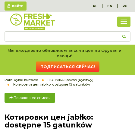
|
|
PL
EN
RU
ВОЙТИ
Пок
вес
спис
Мы ежедневно обновляем тысячи цен на фрукты и
овощи!
ПОДПИСАТЬСЯ СЕЙЧАС!
Path:
Rynki hurtowe
ПОЛЬША Краков (Rybitwy)
Котировки цен jabłko: dostępne 15 gatunków
Покажи вес список
Котировки цен jabłko:
dostępne 15 gatunków