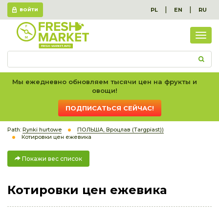
|
|
PL
EN
RU
ВОЙТИ
Пок
вес
спис
Мы ежедневно обновляем тысячи цен на фрукты и
овощи!
ПОДПИСАТЬСЯ СЕЙЧАС!
Path:
Rynki hurtowe
ПОЛЬША, Вроцлав (Targpiast))
Котировки цен ежевика
Покажи вес список
Котировки цен ежевика