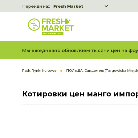
Перейди на::
Fresh Market
Freshka
Fresh Market event B2B
Мы ежедневно обновляем тысячи цен на фру
Path:
Rynki hurtowe
ПОЛЬША, Сандомеж (Targowiska Miejsk
Котировки цен манго импо