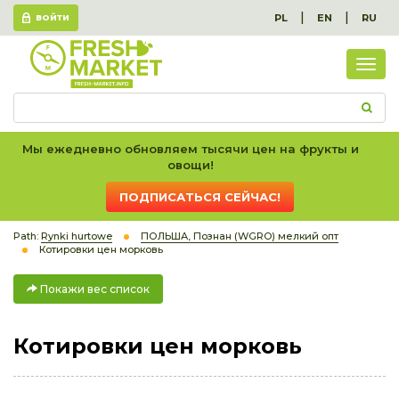
|
|
PL
EN
RU
ВОЙТИ
Пок
вес
спис
Мы ежедневно обновляем тысячи цен на фрукты и
овощи!
ПОДПИСАТЬСЯ СЕЙЧАС!
Path:
Rynki hurtowe
ПОЛЬША, Познан (WGRO) мелкий опт
Котировки цен морковь
Покажи вес список
Котировки цен морковь