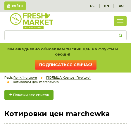
|
|
PL
EN
RU
ВОЙТИ
Пок
вес
спис
Мы ежедневно обновляем тысячи цен на фрукты и
овощи!
ПОДПИСАТЬСЯ СЕЙЧАС!
Path:
Rynki hurtowe
ПОЛЬША Краков (Rybitwy)
Котировки цен marchewka
Покажи вес список
Котировки цен marchewka