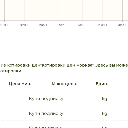
Янв 1
Фев 1
Мар 1
Апр 1
Май 1
Июн 1
Июл 1
ие котировки цен"Котировки цен морква". Здесь вы може
котировки.
Цена мин.
Макс. цена.
Един.
Купи подписку
kg
Купи подписку
kg