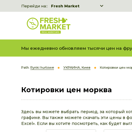
Перейди на::
Fresh Market
Freshka
Fresh Market event B2B
Мы ежедневно обновляем тысячи цен на фру
Path:
Rynki hurtowe
УКРАИНА, Киев
Котировки цен мо
Котировки цен морква
Здесь вы можете выбрать период, за который хо
графике. Вы также можете скачать эти цены в фо
Excel». Если вы хотите посмотреть, как будет выг