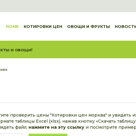
HOME
КОТИРОВКИ ЦЕН
ОВОЩИ И ФРУКТЫ
НОВОСТ
кты и овощи!
рква
тите проверить цены "Котировки цен морква" и увидеть 
рмате таблицы Excel (xlsx), нажав кнопку «Скачать таблиц
лядеть файл,
нажмите на эту ссылку
и посмотрите пример 