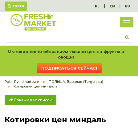
|
|
PL
EN
RU
ВОЙТИ
Пок
вес
спис
Мы ежедневно обновляем тысячи цен на фрукты и
овощи!
ПОДПИСАТЬСЯ СЕЙЧАС!
Path:
Rynki hurtowe
ПОЛЬША, Вроцлав (Targpiast))
Котировки цен миндаль
Покажи вес список
Котировки цен миндаль