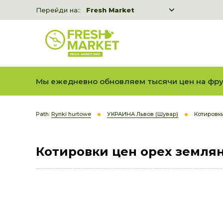
Перейди на::
Fresh Market
Freshka
Fresh Market event B2B
Мы ежедневно обновляем тысячи цен на фру
Path:
Rynki hurtowe
УКРАИНА Львов (Шувар)
Котировк
Котировки цен орех земля