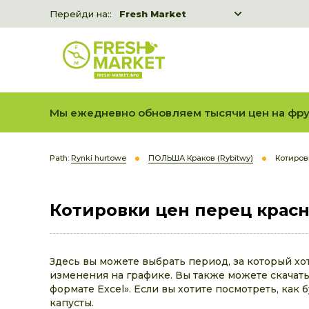
Перейди на::
Fresh Market
Freshka
Fresh Market event B2B
Мы ежедневно обновляем тысячи цен на фру
Path:
Rynki hurtowe
ПОЛЬША Краков (Rybitwy)
Котиров
Котировки цен перец крас
Здесь вы можете выбрать период, за который хо
изменения на графике. Вы также можете скачать 
формате Excel». Если вы хотите посмотреть, как 
капусты.