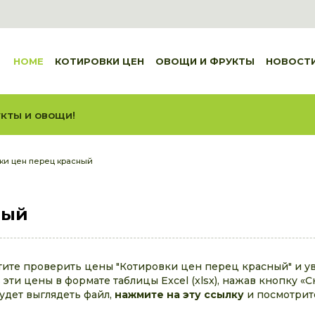
HOME
КОТИРОВКИ ЦЕН
ОВОЩИ И ФРУКТЫ
НОВОСТ
кты и овощи!
ки цен перец красный
ный
тите проверить цены "Котировки цен перец красный" и у
эти цены в формате таблицы Excel (xlsx), нажав кнопку «С
будет выглядеть файл,
нажмите на эту ссылку
и посмотрит