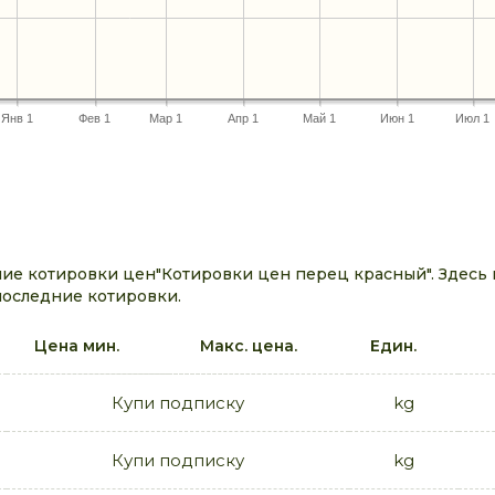
Янв 1
Фев 1
Мар 1
Апр 1
Май 1
Июн 1
Июл 1
ие котировки цен"Котировки цен перец красный". Здесь
последние котировки.
Цена мин.
Макс. цена.
Един.
Купи подписку
kg
Купи подписку
kg