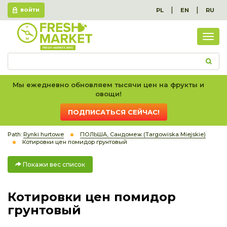
|
|
PL
EN
RU
ВОЙТИ
Пок
вес
спис
Мы ежедневно обновляем тысячи цен на фрукты и
овощи!
ПОДПИСАТЬСЯ СЕЙЧАС!
Path:
Rynki hurtowe
ПОЛЬША, Сандомеж (Targowiska Miejskie)
Котировки цен помидор грунтовый
Покажи вес список
Котировки цен помидор
грунтовый