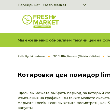
Перейди на::
Fresh Market
Freshka
Fresh Market event B2B
Мы ежедневно обновляем тысячи цен на фру
Path:
Rynki hurtowe
ПОЛЬША, Калиш (Gielda Kaliska)
К
Котировки цен помидор lim
Здесь вы можете выбрать период, за который хо
изменения на графике. Вы также можете скачать 
формате Excel». Если вы хотите посмотреть, как 
капусты.