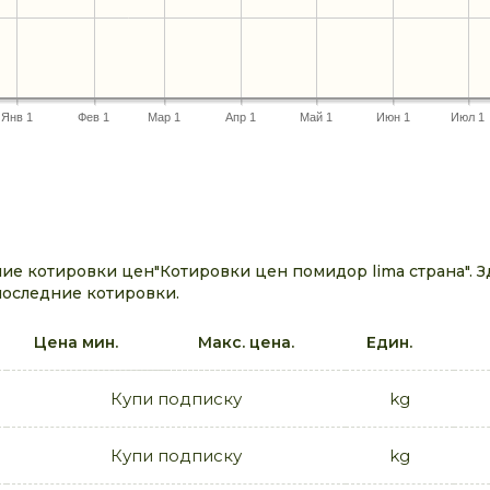
Янв 1
Фев 1
Мар 1
Апр 1
Май 1
Июн 1
Июл 1
е котировки цен"Котировки цен помидор lima страна". З
последние котировки.
Цена мин.
Макс. цена.
Един.
Купи подписку
kg
Купи подписку
kg