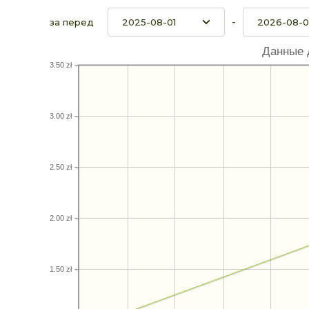
-
за перед
Данные 
3.50 zł
3.00 zł
2.50 zł
2.00 zł
1.50 zł