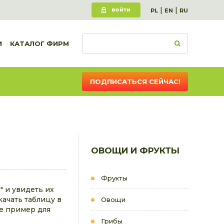
|
|
ВОЙТИ
PL
EN
RU
И
КАТАЛОГ ФИРМ
ПОДПИСАТЬСЯ СЕЙЧАС!
ОВОЩИ И ФРУКТЫ
Фрукты
" и увидеть их
качать таблицу в
Овощи
е пример для
Грибы