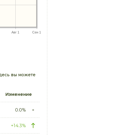
Авг 1
Сен 1
десь вы можете
Изменение
0.0%
+14.3%