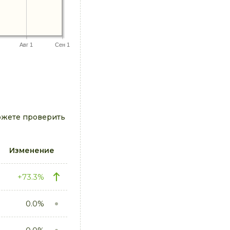
Авг 1
Сен 1
ожете проверить
Изменение
+73.3%
0.0%