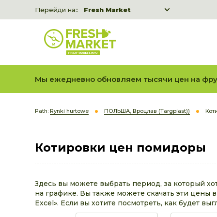
Перейди на::
Fresh Market
Freshka
Fresh Market event B2B
Мы ежедневно обновляем тысячи цен на фру
Path:
Rynki hurtowe
ПОЛЬША, Вроцлав (Targpiast))
Кот
Котировки цен помидоры
Здесь вы можете выбрать период, за который х
на графике. Вы также можете скачать эти цены в 
Excel». Если вы хотите посмотреть, как будет выг