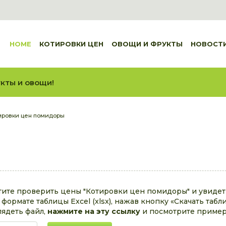
HOME
КОТИРОВКИ ЦЕН
ОВОЩИ И ФРУКТЫ
НОВОСТ
кты и овощи!
ировки цен помидоры
отите проверить цены "Котировки цен помидоры" и увиде
формате таблицы Excel (xlsx), нажав кнопку «Скачать табл
лядеть файл,
нажмите на эту ссылку
и посмотрите пример 