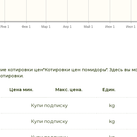
Янв 1
Фев 1
Мар 1
Апр 1
Май 1
Июн 1
Июл 1
ие котировки цен"Котировки цен помидоры". Здесь вы м
котировки.
Цена мин.
Макс. цена.
Един.
Купи подписку
kg
Купи подписку
kg