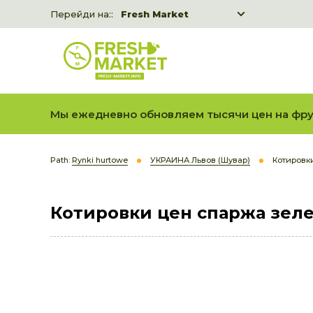
Перейди на::
Fresh Market
Freshka
Fresh Market event B2B
Мы ежедневно обновляем тысячи цен на фру
Path:
Rynki hurtowe
УКРАИНА Львов (Шувар)
Котировк
Котировки цен спаржа зел