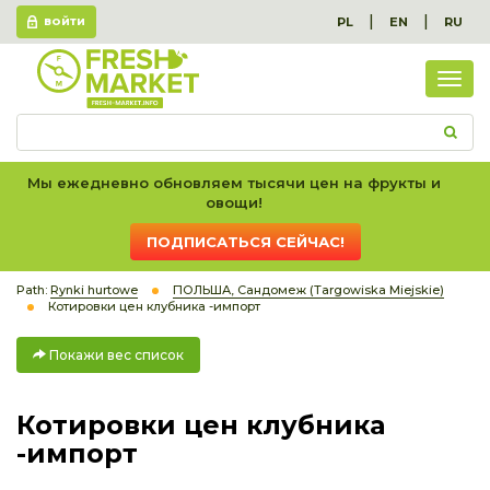
|
|
PL
EN
RU
ВОЙТИ
Пок
вес
спис
Мы ежедневно обновляем тысячи цен на фрукты и
овощи!
ПОДПИСАТЬСЯ СЕЙЧАС!
Path:
Rynki hurtowe
ПОЛЬША, Сандомеж (Targowiska Miejskie)
Котировки цен клубника -импорт
Покажи вес список
Котировки цен клубника
-импорт