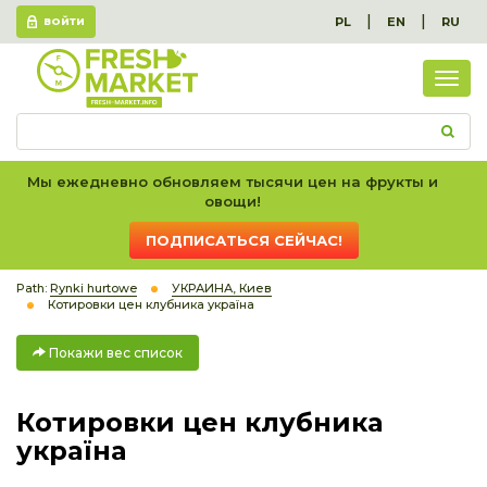
|
|
PL
EN
RU
ВОЙТИ
Пок
вес
спис
Мы ежедневно обновляем тысячи цен на фрукты и
овощи!
ПОДПИСАТЬСЯ СЕЙЧАС!
Path:
Rynki hurtowe
УКРАИНА, Киев
Котировки цен клубника україна
Покажи вес список
Котировки цен клубника
україна