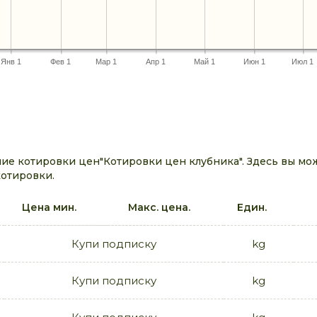
Янв 1
Фев 1
Мар 1
Апр 1
Май 1
Июн 1
Июл 1
ие котировки цен"Котировки цен клубника". Здесь вы мо
котировки.
Цена мин.
Макс. цена.
Един.
Купи подписку
kg
Купи подписку
kg