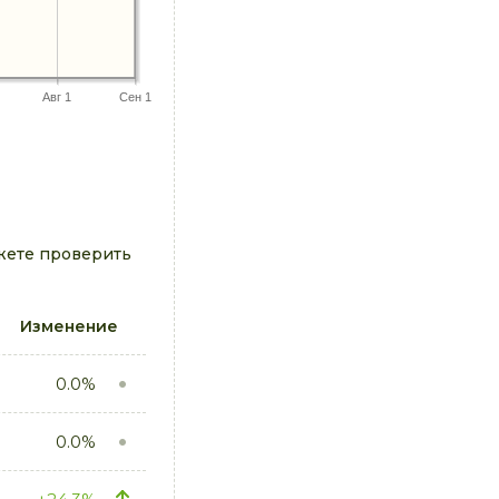
Авг 1
Сен 1
жете проверить
Изменение
0.0%
0.0%