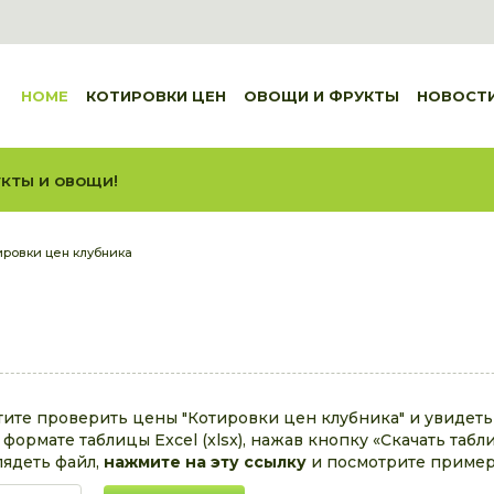
HOME
КОТИРОВКИ ЦЕН
ОВОЩИ И ФРУКТЫ
НОВОСТ
кты и овощи!
ировки цен клубника
тите проверить цены "Котировки цен клубника" и увидет
формате таблицы Excel (xlsx), нажав кнопку «Скачать табл
лядеть файл,
нажмите на эту ссылку
и посмотрите пример 