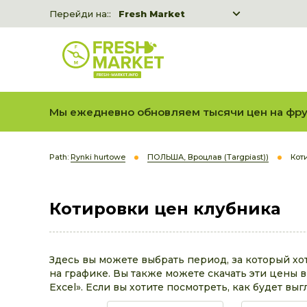
Перейди на::
Fresh Market
Freshka
Fresh Market event B2B
Мы ежедневно обновляем тысячи цен на фру
Path:
Rynki hurtowe
ПОЛЬША, Вроцлав (Targpiast))
Кот
Котировки цен клубника
Здесь вы можете выбрать период, за который хо
на графике. Вы также можете скачать эти цены в 
Excel». Если вы хотите посмотреть, как будет выг