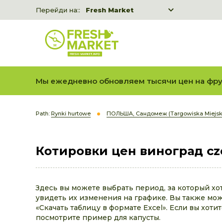
Перейди на::
Fresh Market
Freshka
Fresh Market event B2B
Мы ежедневно обновляем тысячи цен на фру
Path:
Rynki hurtowe
ПОЛЬША, Сандомеж (Targowiska Miejsk
Котировки цен виноград cz
Здесь вы можете выбрать период, за который хо
увидеть их изменения на графике. Вы также може
«Скачать таблицу в формате Excel». Если вы хоти
посмотрите пример для капусты.