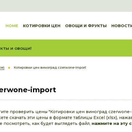
HOME
КОТИРОВКИ ЦЕН
ОВОЩИ И ФРУКТЫ
НОВОСТ
кты и овощи!
ie)
Котировки цен виноград czerwone-import
erwone-import
тите проверить цены "Котировки цен виноград czerwone-i
те скачать эти цены в формате таблицы Excel (xlsx), нажа
те посмотреть, как будет выглядеть файл,
нажмите на эту 