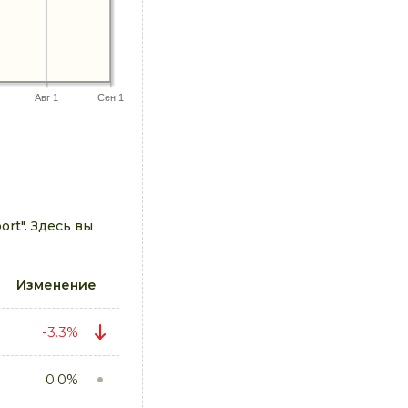
Авг 1
Сен 1
rt". Здесь вы
Изменение
-3.3%
0.0%