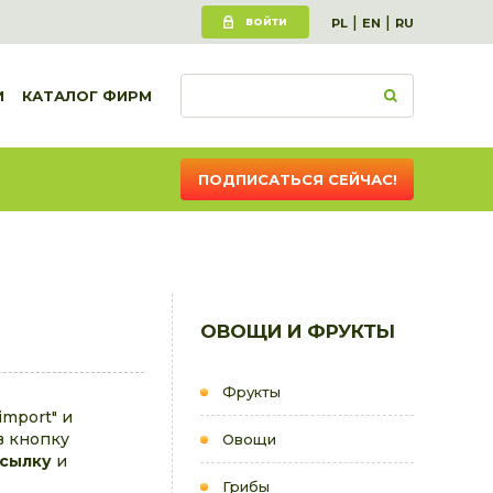
|
|
ВОЙТИ
PL
EN
RU
И
КАТАЛОГ ФИРМ
ПОДПИСАТЬСЯ СЕЙЧАС!
ОВОЩИ И ФРУКТЫ
Фрукты
mport" и
в кнопку
Овощи
ссылку
и
Грибы