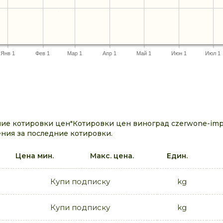
Янв 1
Фев 1
Мар 1
Апр 1
Май 1
Июн 1
Июл 1
е котировки цен"Котировки цен виноград czerwone-impo
ния за последние котировки.
Цена мин.
Макс. цена.
Един.
Купи подписку
kg
Купи подписку
kg