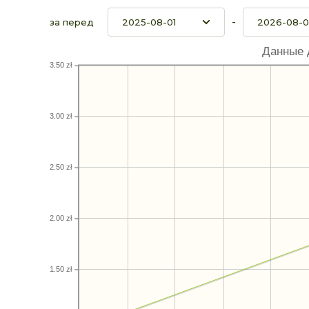
-
за перед
Данные 
3.50 zł
3.00 zł
2.50 zł
2.00 zł
1.50 zł