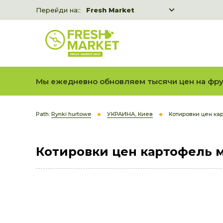
Перейди на::
Fresh Market
Freshka
Fresh Market event B2B
Мы ежедневно обновляем тысячи цен на фру
Path:
Rynki hurtowe
УКРАИНА, Киев
Котировки цен ка
Котировки цен картофель 