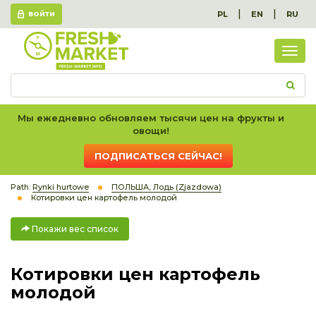
|
|
PL
EN
RU
ВОЙТИ
Пок
вес
спис
Мы ежедневно обновляем тысячи цен на фрукты и
овощи!
ПОДПИСАТЬСЯ СЕЙЧАС!
Path:
Rynki hurtowe
ПОЛЬША, Лодь (Zjazdowa)
Котировки цен картофель молодой
Покажи вес список
Котировки цен картофель
молодой