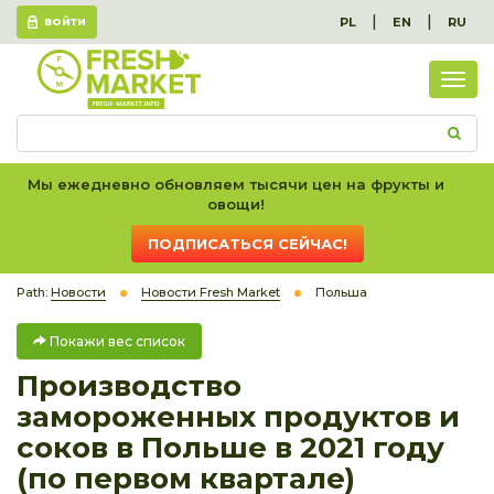
|
|
PL
EN
RU
ВОЙТИ
Пок
вес
спис
Мы ежедневно обновляем тысячи цен на фрукты и
овощи!
ПОДПИСАТЬСЯ СЕЙЧАС!
Path:
Новости
Новости Fresh Market
Польша
Покажи вес список
Производство
замороженных продуктов и
соков в Польше в 2021 году
(по первом квартале)