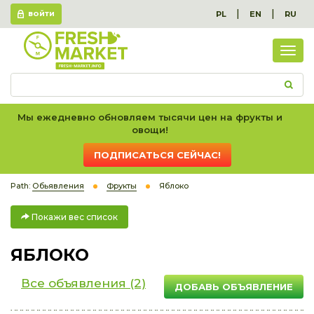
|
|
PL
EN
RU
ВОЙТИ
Пок
вес
спис
Мы ежедневно обновляем тысячи цен на фрукты и
овощи!
ПОДПИСАТЬСЯ СЕЙЧАС!
Path:
Обьявления
Фрукты
Яблоко
Покажи вес список
ЯБЛОКО
Все объявления (2)
ДОБАВЬ ОБЪЯВЛЕНИЕ