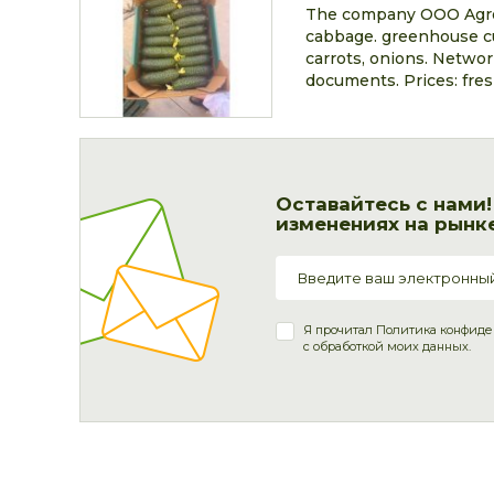
The company OOO Agrof
cabbage. greenhouse cu
carrots, onions.
Network 
documents.
Prices:
fres
Оставайтесь с нами
изменениях на рынке
Я прочитал
Политика конфиде
с обработкой моих данных.