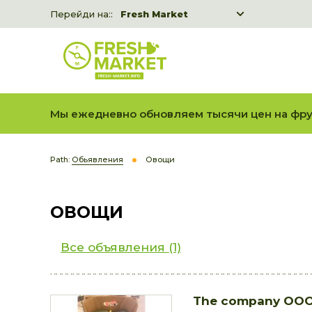
Перейди на::
Fresh Market
Freshka
Fresh Market event B2B
Мы ежедневно обновляем тысячи цен на фру
Path:
Обьявления
Овощи
ОВОЩИ
Все объявления (1)
The company OOO 