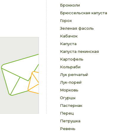
Брокколи
Брюссельская капуста
Горох
Зеленая фасоль
Кабачок
Капуста
Капуста пекинская
Картофель
Кольраби
Лук репчатый
Лук-порей
Морковь
Огурцы
Пастернак
Перец
Петрушка
Ревень