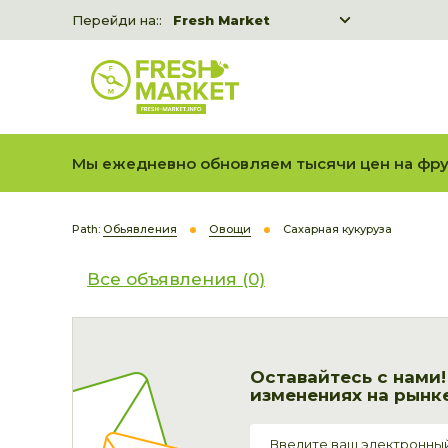
Перейди на::
Fresh Market
Freshka
Fresh Market event B2B
Мы ежедневно обновляем тысячи цен на фру
Path:
Обьявления
Овощи
Cахарная кукуруза
Все объявления (0)
Оставайтесь с нами
изменениях на рынке