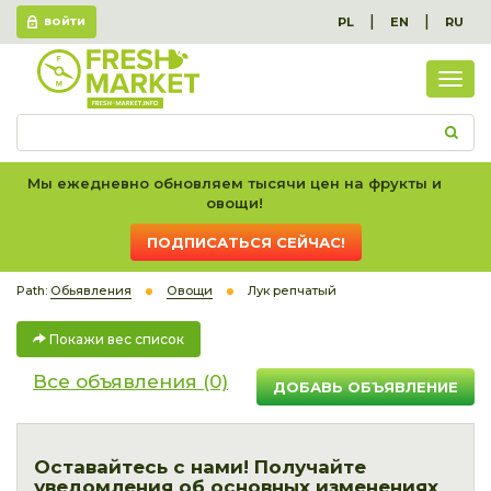
|
|
PL
EN
RU
ВОЙТИ
Пок
вес
спис
Мы ежедневно обновляем тысячи цен на фрукты и
овощи!
ПОДПИСАТЬСЯ СЕЙЧАС!
Path:
Обьявления
Овощи
Лук репчатый
Покажи вес список
Все объявления (0)
ДОБАВЬ ОБЪЯВЛЕНИЕ
Оставайтесь с нами! Получайте
уведомления об основных изменениях