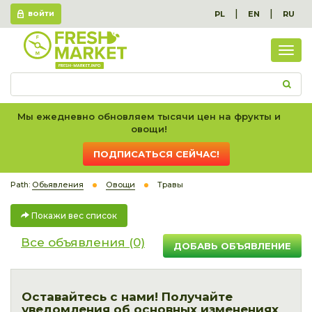
|
|
PL
EN
RU
ВОЙТИ
Пок
вес
спис
Мы ежедневно обновляем тысячи цен на фрукты и
овощи!
ПОДПИСАТЬСЯ СЕЙЧАС!
Path:
Обьявления
Овощи
Травы
Покажи вес список
Все объявления (0)
ДОБАВЬ ОБЪЯВЛЕНИЕ
Оставайтесь с нами! Получайте
уведомления об основных изменениях