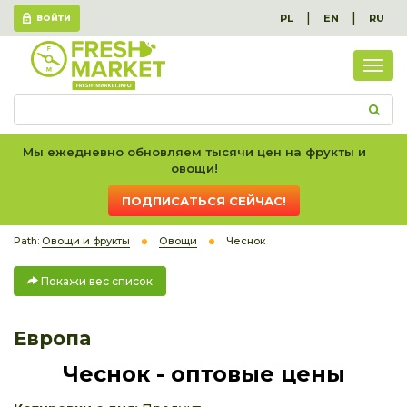
|
|
PL
EN
RU
ВОЙТИ
Пок
вес
спис
Мы ежедневно обновляем тысячи цен на фрукты и
овощи!
ПОДПИСАТЬСЯ СЕЙЧАС!
Path:
Овощи и фрукты
Овощи
Чеснок
Покажи вес список
Европа
Чеснок - оптовые цены