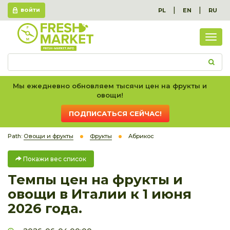
|
|
PL
EN
RU
ВОЙТИ
Пок
вес
спис
Мы ежедневно обновляем тысячи цен на фрукты и
овощи!
ПОДПИСАТЬСЯ СЕЙЧАС!
Path:
Овощи и фрукты
Фрукты
Абрикос
Покажи вес список
Темпы цен на фрукты и
овощи в Италии к 1 июня
2026 года.