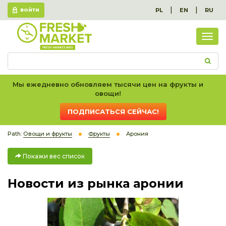
|
|
PL
EN
RU
ВОЙТИ
Пок
вес
спис
Мы ежедневно обновляем тысячи цен на фрукты и
овощи!
ПОДПИСАТЬСЯ СЕЙЧАС!
Path:
Овощи и фрукты
Фрукты
Арония
Покажи вес список
Новости из рынка аронии