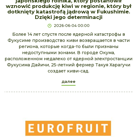
japońskiego rolnika, który postanowił
wznowić produkcję kiwi w regionie, który był
dotknięty katastrofą jądrową w Fukushimie.
Dzięki jego determinacji
2026-06-04 00:00
Более 14 лет спустя после ядерной катастрофы в
Фукусиме производство киви возвращается в части
региона, которые когда-то были признаны
недоступными зонами. В городе Окума,
расположенном недалеко от ядерной электростанции
Фукусима Дайичи, 25-летний фермер Такуя Харагучи
создает киви-сад.
далее