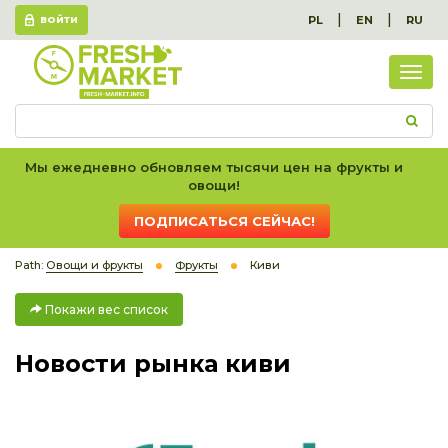
|
|
PL
EN
RU
ВОЙТИ
Пок
вес
спис
Мы ежедневно обновляем тысячи цен на фрукты и
овощи!
ПОДПИСАТЬСЯ СЕЙЧАС!
Path:
Овощи и фрукты
Фрукты
Киви
Покажи вес список
Новости рынка киви