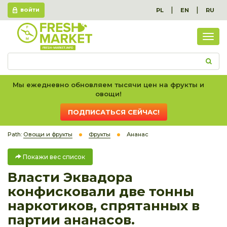
|
|
PL
EN
RU
ВОЙТИ
Пок
вес
спис
Мы ежедневно обновляем тысячи цен на фрукты и
овощи!
ПОДПИСАТЬСЯ СЕЙЧАС!
Path:
Овощи и фрукты
Фрукты
Ананас
Покажи вес список
Власти Эквадора
конфисковали две тонны
наркотиков, спрятанных в
партии ананасов.