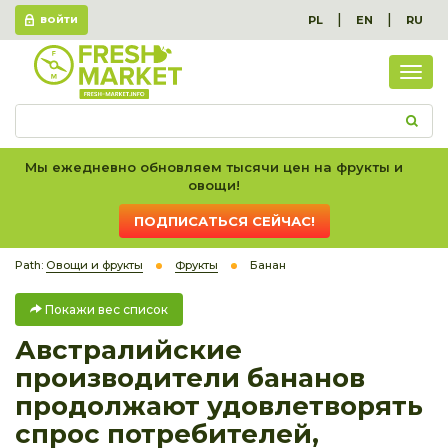
|
|
PL
EN
RU
ВОЙТИ
Пок
вес
спис
Мы ежедневно обновляем тысячи цен на фрукты и
овощи!
ПОДПИСАТЬСЯ СЕЙЧАС!
Path:
Овощи и фрукты
Фрукты
Банан
Покажи вес список
Австралийские
производители бананов
продолжают удовлетворять
спрос потребителей,