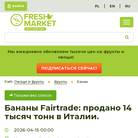
|
|
PL
EN
RU
ВОЙТИ
Пок
вес
спис
Мы ежедневно обновляем тысячи цен на фрукты и
овощи!
ПОДПИСАТЬСЯ СЕЙЧАС!
Path:
Овощи и фрукты
Фрукты
Банан
Покажи вес список
Бананы Fairtrade: продано 14
тысяч тонн в Италии.
2026-04-15 00:00