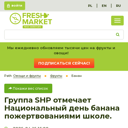
|
|
PL
EN
RU
ВОЙТИ
Пок
вес
спис
Мы ежедневно обновляем тысячи цен на фрукты и
овощи!
ПОДПИСАТЬСЯ СЕЙЧАС!
Path:
Овощи и фрукты
Фрукты
Банан
Покажи вес список
Группа SHP отмечает
Национальный день банана
пожертвованиями школе.