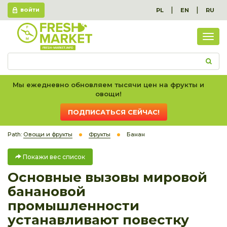
|
|
PL
EN
RU
ВОЙТИ
Пок
вес
спис
Мы ежедневно обновляем тысячи цен на фрукты и
овощи!
ПОДПИСАТЬСЯ СЕЙЧАС!
Path:
Овощи и фрукты
Фрукты
Банан
Покажи вес список
Основные вызовы мировой
банановой
промышленности
устанавливают повестку