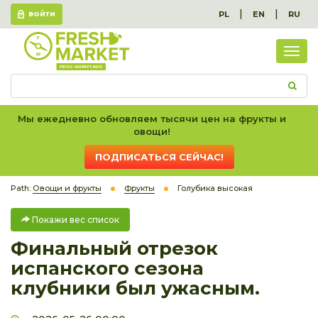
|
|
PL
EN
RU
ВОЙТИ
Пок
вес
спис
Мы ежедневно обновляем тысячи цен на фрукты и
овощи!
ПОДПИСАТЬСЯ СЕЙЧАС!
Path:
Овощи и фрукты
Фрукты
Голубика высокая
Покажи вес список
Финальный отрезок
испанского сезона
клубники был ужасным.