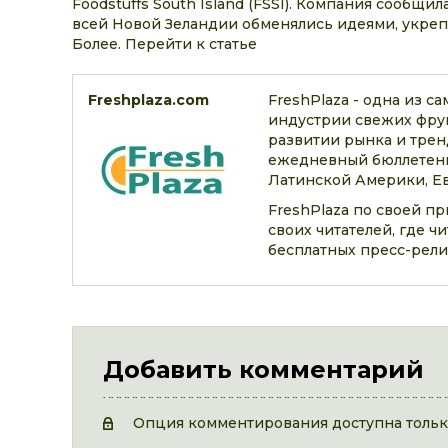
Foodstuffs South Island (FSSI). Компания сообщи
всей Новой Зеландии обменялись идеями, укреп
Более. Перейти к статье
Freshplaza.com
FreshPlaza - одна из 
индустрии свежих фрук
развитии рынка и трен
ежедневный бюллетень
Латинской Америки, Ев
FreshPlaza по своей п
своих читателей, где 
бесплатных пресс-рели
Добавить комментарий
Опция комментирования доступна только