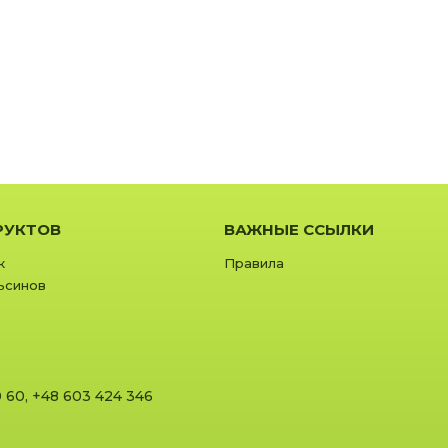
РУКТОВ
ВАЖНЫЕ ССЫЛКИ
к
Правила
ьсинов
0 60
,
+48 603 424 346