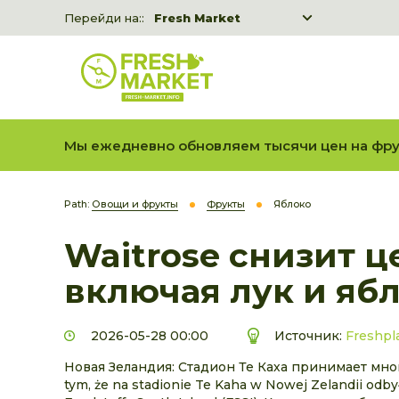
Перейди на::
Fresh Market
Freshka
Fresh Market event B2B
Мы ежедневно обновляем тысячи цен на фру
Path:
Овощи и фрукты
Фрукты
Яблоко
Waitrose снизит 
включая лук и ябл
2026-05-28 00:00
Источник:
Freshpl
Новая Зеландия: Стадион Те Каха принимает мног
tym, że na stadionie Te Kaha w Nowej Zelandii o