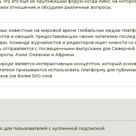
ла, что это был их крупнейший форум когда-либо, на котор
или отношения и обсудили различные вопросы.
самых известных на мировой арене глобальных медиа-платф
тов и овощей, предоставляющих своим читателям послед
дах. Команда журналистов и редакторов ищет новости со в
 отправляется с посвященными выпусками для Северной
ропы, Азии, Океании и Африки.
рироде является интерактивным концептом, который основ
читатели призываются использовать платформу для публик
зов (не более 500 слов
 для пользователей с купленной подпиской.