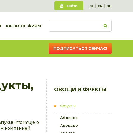
|
|
ВОЙТИ
PL
EN
RU
И
КАТАЛОГ ФИРМ
ПОДПИСАТЬСЯ СЕЙЧАС!
дукты,
ОВОЩИ И ФРУКТЫ
Фрукты
Абрикос
tykuł informuje o
Авокадо
ном компанией