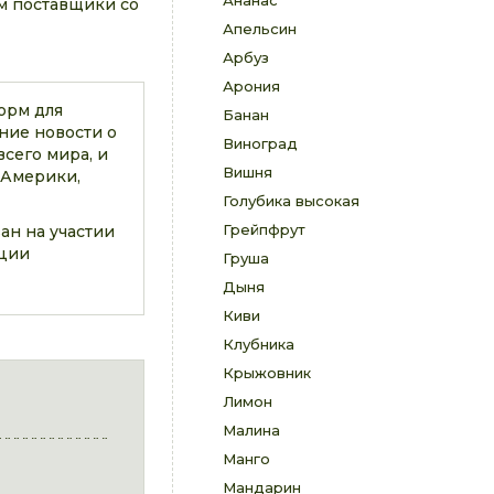
Ананас
ом поставщики со
Апельсин
Арбуз
Арония
орм для
Банан
ние новости о
Виноград
сего мира, и
Вишня
 Америки,
Голубика высокая
Грейпфрут
ан на участии
ации
Груша
Дыня
Киви
Клубника
Крыжовник
Лимон
Малина
Манго
Мандарин