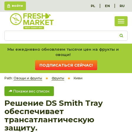
|
|
PL
EN
RU
ВОЙТИ
Пок
вес
спис
Мы ежедневно обновляем тысячи цен на фрукты и
овощи!
ПОДПИСАТЬСЯ СЕЙЧАС!
Path:
Овощи и фрукты
Фрукты
Киви
Покажи вес список
Решение DS Smith Tray
обеспечивает
трансатлантическую
защиту.