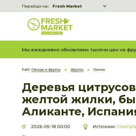
Перейди на::
Fresh Market
Freshka
Fresh Market event B2B
Мы ежедневно обновляем тысячи цен на фру
Path:
Овощи и фрукты
Фрукты
Лимон
Деревья цитрусов
желтой жилки, бы
Аликанте, Испани
2026-05-18 00:00
Источник:
Freshpl