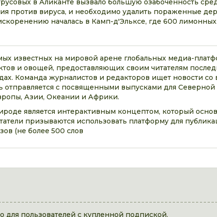
трусовых в Аликанте вызвало большую озабоченность сре
ия против вируса, и необходимо удалить пораженные дер
искоренению началась в Камп-д'Эльксе, где 600 лимонных
самых известных на мировой арене глобальных медиа-платф
тов и овощей, предоставляющих своим читателям послед
дах. Команда журналистов и редакторов ищет новости со в
 отправляется с посвященными выпусками для Северной
ропы, Азии, Океании и Африки.
рироде является интерактивным концептом, который основ
читатели призываются использовать платформу для публик
зов (не более 500 слов
 для пользователей с купленной подпиской.