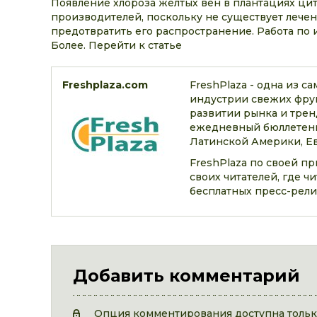
Появление хлороза желтых вен в плантациях ци
производителей, поскольку не существует лечен
предотвратить его распространение. Работа по 
Более. Перейти к статье
Freshplaza.com
FreshPlaza - одна из 
индустрии свежих фрук
развитии рынка и трен
ежедневный бюллетень
Латинской Америки, Ев
FreshPlaza по своей п
своих читателей, где 
бесплатных пресс-рели
Добавить комментарий
Опция комментирования доступна только