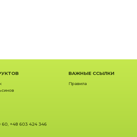
РУКТОВ
ВАЖНЫЕ ССЫЛКИ
к
Правила
ьсинов
0 60
,
+48 603 424 346