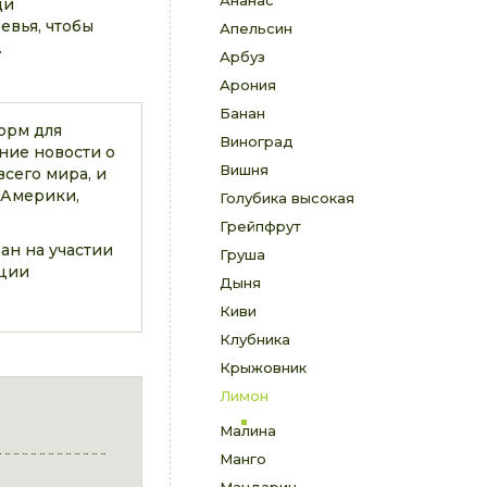
Ананас
ди
евья, чтобы
Апельсин
.
Арбуз
Арония
Банан
орм для
Виноград
ние новости о
Вишня
сего мира, и
 Америки,
Голубика высокая
Грейпфрут
ан на участии
Груша
ации
Дыня
Киви
Клубника
Крыжовник
Лимон
Малина
Манго