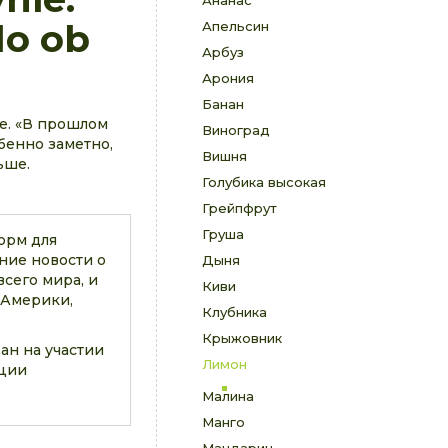
Ананас
do ob
Апельсин
Арбуз
Арония
Банан
е. «В прошлом
Виноград
обенно заметно,
Вишня
ьше.
Голубика высокая
Грейпфрут
Груша
орм для
ние новости о
Дыня
сего мира, и
Киви
 Америки,
Клубника
Крыжовник
ан на участии
Лимон
ации
Малина
Манго