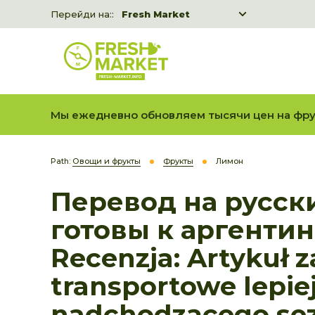
Перейди на::
Fresh Market
Freshka
Fresh Market event B2B
Мы ежедневно обновляем тысячи цен на фру
Path:
Овощи и фрукты
Фрукты
Лимон
Перевод на русск
готовы к аргенти
Recenzja: Artykuł 
transportowe lepie
nadchodzącego sez