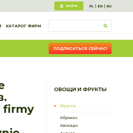
|
|
ВОЙТИ
PL
EN
RU
И
КАТАЛОГ ФИРМ
ПОДПИСАТЬСЯ СЕЙЧАС!
е
ОВОЩИ И ФРУКТЫ
в.
 firmy
Фрукты
Абрикос
Авокадо
nie.