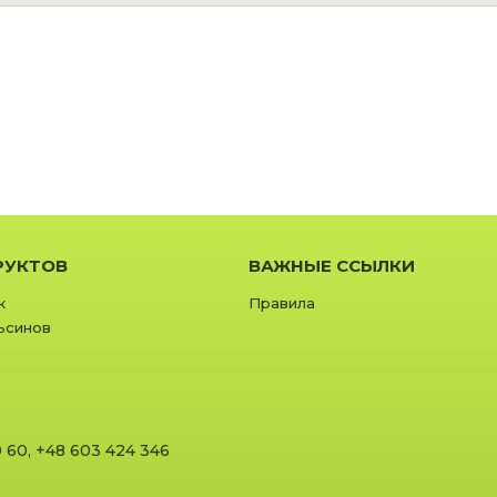
РУКТОВ
ВАЖНЫЕ ССЫЛКИ
к
Правила
ьсинов
0 60
,
+48 603 424 346