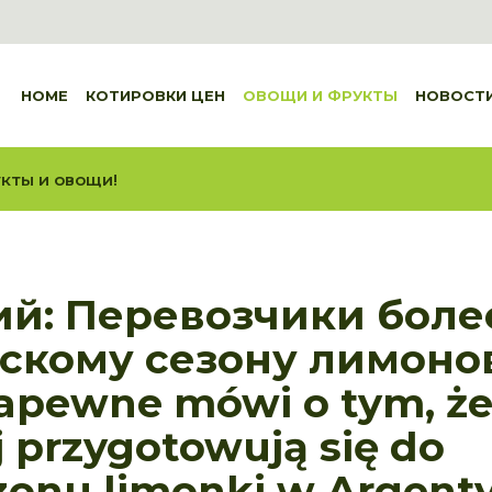
HOME
КОТИРОВКИ ЦЕН
ОВОЩИ И ФРУКТЫ
НОВОСТ
кты и овощи!
ий: Перевозчики боле
нскому сезону лимоно
zapewne mówi o tym, że
j przygotowują się do
onu limonki w Argenty