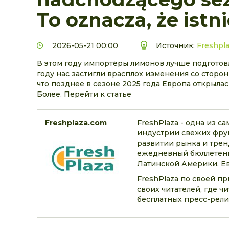
To oznacza, że ist
2026-05-21 00:00
Источник:
Freshpl
В этом году импортёры лимонов лучше подготов
году нас застигли врасплох изменения со сторон
что позднее в сезоне 2025 года Европа открыла
Более. Перейти к статье
Freshplaza.com
FreshPlaza - одна из 
индустрии свежих фрук
развитии рынка и трен
ежедневный бюллетень
Латинской Америки, Ев
FreshPlaza по своей п
своих читателей, где 
бесплатных пресс-рели