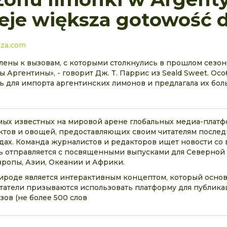
nieje większa gotowość 
aza.com
лены к вызовам, с которыми столкнулись в прошлом сезон
ы Аргентины», - говорит Дж. Т. Паррис из Seald Sweet. Ос
сь для импорта аргентинских лимонов и предлагала их бол
самых известных на мировой арене глобальных медиа-платф
тов и овощей, предоставляющих своим читателям послед
дах. Команда журналистов и редакторов ищет новости со в
 отправляется с посвященными выпусками для Северной
ропы, Азии, Океании и Африки.
рироде является интерактивным концептом, который основ
читатели призываются использовать платформу для публик
зов (не более 500 слов