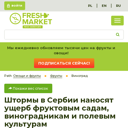
|
|
PL
EN
RU
ВОЙТИ
Пок
вес
спис
Мы ежедневно обновляем тысячи цен на фрукты и
овощи!
ПОДПИСАТЬСЯ СЕЙЧАС!
Path:
Овощи и фрукты
Фрукты
Виноград
Покажи вес список
Штормы в Сербии наносят
ущерб фруктовым садам,
виноградникам и полевым
культурам