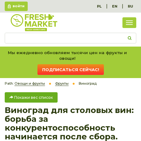
|
|
PL
EN
RU
ВОЙТИ
Пок
вес
спис
Мы ежедневно обновляем тысячи цен на фрукты и
овощи!
ПОДПИСАТЬСЯ СЕЙЧАС!
Path:
Овощи и фрукты
Фрукты
Виноград
Покажи вес список
Виноград для столовых вин:
борьба за
конкурентоспособность
начинается после сбора.