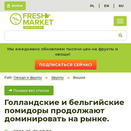
|
|
PL
EN
RU
ВОЙТИ
Пок
вес
спис
Мы ежедневно обновляем тысячи цен на фрукты и
овощи!
ПОДПИСАТЬСЯ СЕЙЧАС!
Path:
Овощи и фрукты
Фрукты
Вишня
Покажи вес список
Голландские и бельгийские
помидоры продолжают
доминировать на рынке.