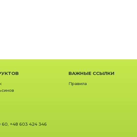
РУКТОВ
ВАЖНЫЕ ССЫЛКИ
к
Правила
ьсинов
0 60
,
+48 603 424 346