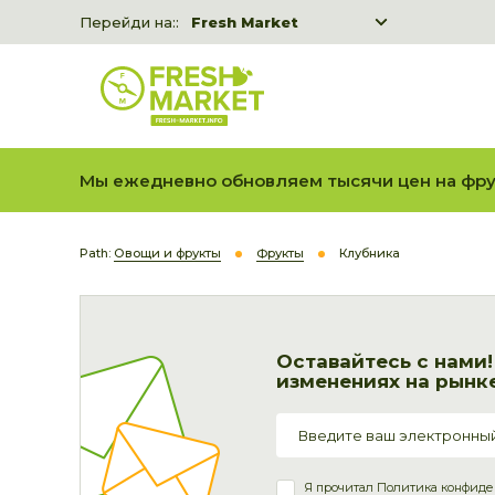
Перейди на::
Fresh Market
Freshka
Fresh Market event B2B
Мы ежедневно обновляем тысячи цен на фру
Path:
Овощи и фрукты
Фрукты
Клубника
Оставайтесь с нами
изменениях на рынке
Я прочитал
Политика конфиде