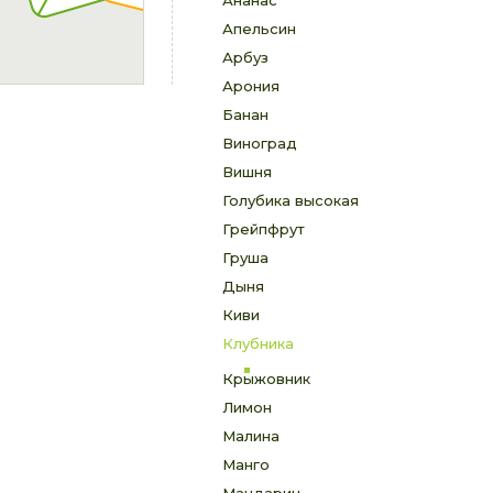
Ананас
Апельсин
Арбуз
Арония
Банан
Виноград
Вишня
Голубика высокая
Грейпфрут
Груша
Дыня
Киви
Клубника
Крыжовник
Лимон
Малина
Манго